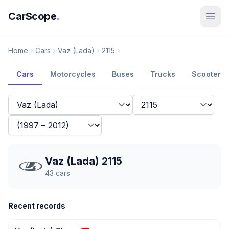
CarScope
.
Home
Cars
Vaz (Lada)
2115
Cars
Motorcycles
Buses
Trucks
Scooters
Vaz (Lada) 2115
43
cars
Recent records