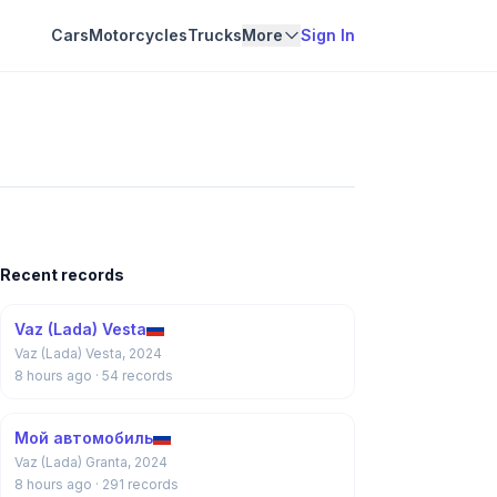
Cars
Motorcycles
Trucks
More
Sign In
Recent records
Vaz (Lada) Vesta
Vaz (Lada) Vesta, 2024
8 hours ago
· 54 records
Мой автомобиль
Vaz (Lada) Granta, 2024
8 hours ago
· 291 records